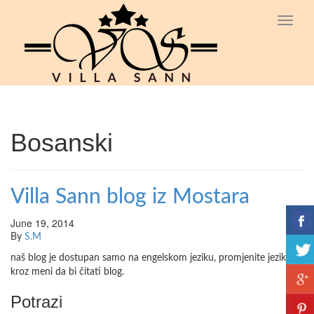
Toggl
naviga
Bosanski
Villa Sann blog iz Mostara
June 19, 2014
By
S.M
naš blog je dostupan samo na engelskom jeziku, promjenite jezik
kroz meni da bi čitati blog.
Potrazi